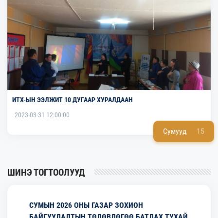
ИТХ-ЫН ЭЭЛЖИТ 10 ДУГААР ХУРАЛДААН
2023-03-31 12:00:00
Сумууд
15
ШИНЭ ТОГТООЛУУД
СУМЫН 2026 ОНЫ ГАЗАР ЗОХИОН
БАЙГУУЛАЛТЫН ТӨЛӨВЛӨГӨӨ БАТЛАХ ТУХАЙ