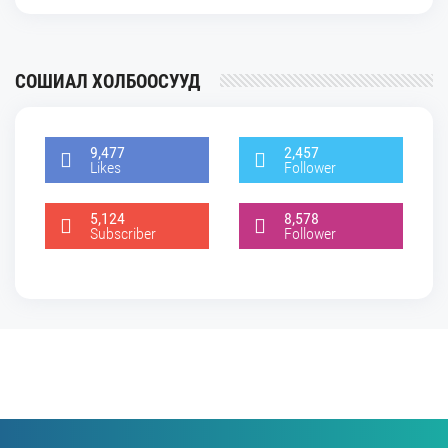
СОШИАЛ ХОЛБООСУУД
9,477
2,457
Likes
Follower
5,124
8,578
Subscriber
Follower