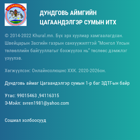
ДУНДГОВЬ АЙМГИЙН
ЦАГААНДЭЛГЭР СУМЫН ИТХ
© 2014-2022 Khural.mn. Бүх эрх хуулиар хамгаалагдсан.
Швейцарын Засгийн газрын санхүүжилттэй “Монгол Улсын
төлөөллийн байгууллагыг бэхжүүлэх нь” төслөөс дэмжлэг
үзүүлэв.
Хөгжүүлсэн: Онлайнсолюшнс ХХК. 2020-2026он.
Дундговь аймаг Цагаандэлгэр сумын 1-р баг ЗДТГ-ын байр
Утас: 99015463 ,94116315
Э-Мэйл: svren1981@yahoo.com
Сошиал холбоосууд